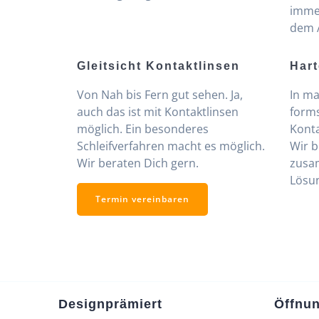
immer
dem 
Gleitsicht Kontaktlinsen
Hart
Von Nah bis Fern gut sehen. Ja,
In ma
auch das ist mit Kontaktlinsen
forms
möglich. Ein besonderes
Konta
Schleifverfahren macht es möglich.
Wir b
Wir beraten Dich gern.
zusa
Lösu
Termin vereinbaren
Designprämiert
Öffnun